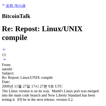
포럼 게시글
BitcoinTalk
Re: Repost: Linux/UNIX
compile
13
From:
satoshi
Subject:
Re: Repost: Linux/UNIX compile
Date:
2009년 11월 27일 17시 27분 9초 UTC
The Linux version is on its way. Martti's Linux port was merged
into the main code branch and New Liberty Standard has been
testing it. It'll be in the next release, version 0.2.