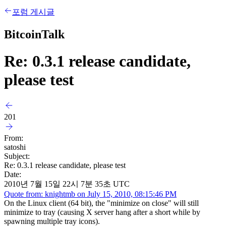
포럼 게시글
BitcoinTalk
Re: 0.3.1 release candidate,
please test
201
From:
satoshi
Subject:
Re: 0.3.1 release candidate, please test
Date:
2010년 7월 15일 22시 7분 35초 UTC
Quote from: knightmb on July 15, 2010, 08:15:46 PM
On the Linux client (64 bit), the "minimize on close" will still
minimize to tray (causing X server hang after a short while by
spawning multiple tray icons).