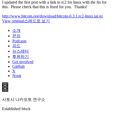
I updated the first post with a link to rc2 for linux with the fix for
this. Please check that this is fixed for you. Thanks!
http://www.bitcoin.org/download/bitcoin-0.3.1.rc2-linux.tar.gz
View original
스레드로 보기
소개
문의
Podcasts
피드
뉴스레터
후원하기
Get involved
GitHub
X
Nostr
사토시 나카모토 연구소
Established block