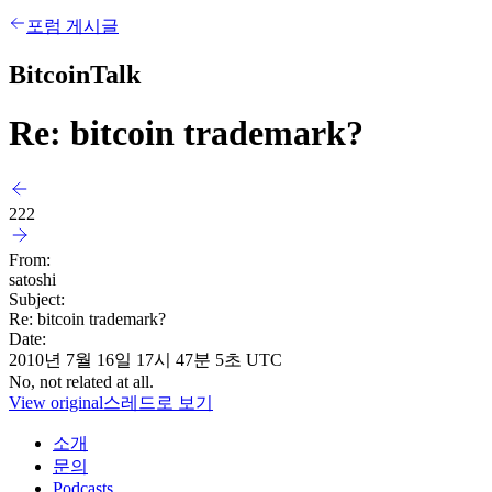
포럼 게시글
BitcoinTalk
Re: bitcoin trademark?
222
From:
satoshi
Subject:
Re: bitcoin trademark?
Date:
2010년 7월 16일 17시 47분 5초 UTC
No, not related at all.
View original
스레드로 보기
소개
문의
Podcasts