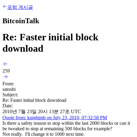
포럼 게시글
BitcoinTalk
Re: Faster initial block
download
259
From:
satoshi
Subject:
Re: Faster initial block download
Date:
2010년 7월 23일 20시 13분 27초 UTC
Quote from: knightmb on July 23, 2010, 07:32:58 PM
Is there a safety reason to stop within the last 2000 blocks or can it
be tweaked to stop at remaining 500 blocks for example?
Not really. I'll change it to 1000 next time.