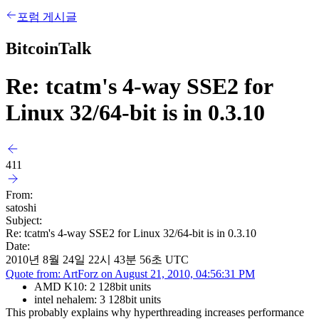
포럼 게시글
BitcoinTalk
Re: tcatm's 4-way SSE2 for
Linux 32/64-bit is in 0.3.10
411
From:
satoshi
Subject:
Re: tcatm's 4-way SSE2 for Linux 32/64-bit is in 0.3.10
Date:
2010년 8월 24일 22시 43분 56초 UTC
Quote from: ArtForz on August 21, 2010, 04:56:31 PM
AMD K10: 2 128bit units
intel nehalem: 3 128bit units
This probably explains why hyperthreading increases performance