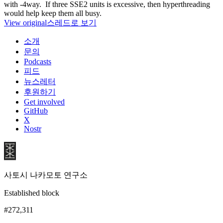
with -4way. If three SSE2 units is excessive, then hyperthreading
would help keep them all busy.
View original
스레드로 보기
소개
문의
Podcasts
피드
뉴스레터
후원하기
Get involved
GitHub
X
Nostr
사토시 나카모토 연구소
Established block
#272,311