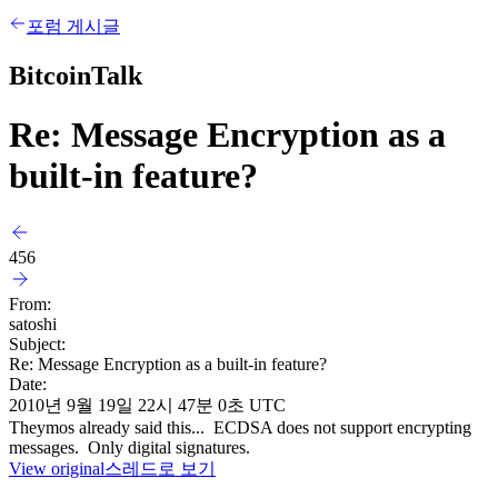
포럼 게시글
BitcoinTalk
Re: Message Encryption as a
built-in feature?
456
From:
satoshi
Subject:
Re: Message Encryption as a built-in feature?
Date:
2010년 9월 19일 22시 47분 0초 UTC
Theymos already said this... ECDSA does not support encrypting
messages. Only digital signatures.
View original
스레드로 보기