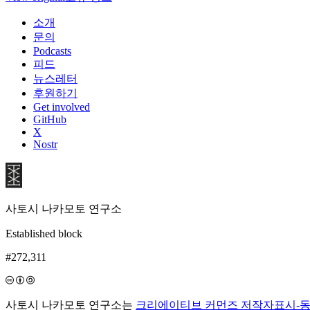
소개
문의
Podcasts
피드
뉴스레터
후원하기
Get involved
GitHub
X
Nostr
사토시 나카모토 연구소
Established block
#272,311
사토시 나카모토 연구소는
크리에이티브 커먼즈 저작자표시-동