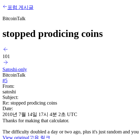
포럼 게시글
BitcoinTalk
stopped prodicing coins
101
Satoshi-only
BitcoinTalk
#
5
From:
satoshi
Subject:
Re: stopped prodicing coins
Date:
2010년 7월 14일 17시 4분 2초 UTC
Thanks for making that calculator.
The difficulty doubled a day or two ago, plus it's just random and you
View original
고유 링크