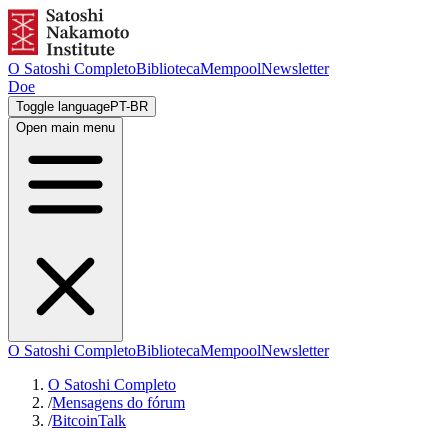
O Satoshi Completo
Biblioteca
Mempool
Newsletter
Doe
Toggle language
PT-BR
Open main menu
O Satoshi Completo
Biblioteca
Mempool
Newsletter
O Satoshi Completo
/
Mensagens do fórum
/
BitcoinTalk