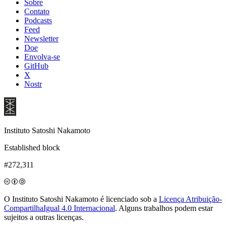
Sobre
Contato
Podcasts
Feed
Newsletter
Doe
Envolva-se
GitHub
X
Nostr
Instituto Satoshi Nakamoto
Established block
#272,311
O Instituto Satoshi Nakamoto é licenciado sob a
Licença Atribuição-
CompartilhaIgual 4.0 Internacional
. Alguns trabalhos podem estar
sujeitos a outras licenças.