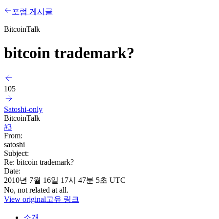
포럼 게시글
BitcoinTalk
bitcoin trademark?
105
Satoshi-only
BitcoinTalk
#
3
From:
satoshi
Subject:
Re: bitcoin trademark?
Date:
2010년 7월 16일 17시 47분 5초 UTC
No, not related at all.
View original
고유 링크
소개