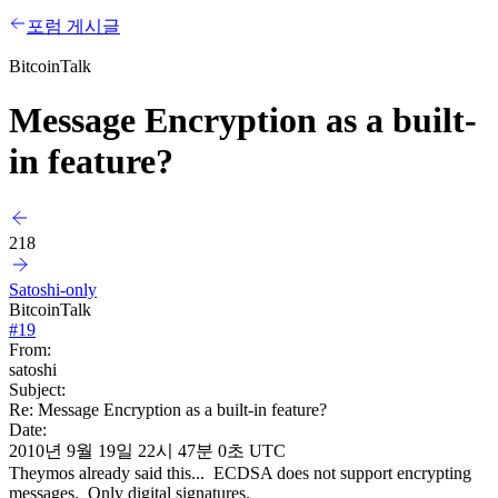
포럼 게시글
BitcoinTalk
Message Encryption as a built-
in feature?
218
Satoshi-only
BitcoinTalk
#
19
From:
satoshi
Subject:
Re: Message Encryption as a built-in feature?
Date:
2010년 9월 19일 22시 47분 0초 UTC
Theymos already said this... ECDSA does not support encrypting
messages. Only digital signatures.